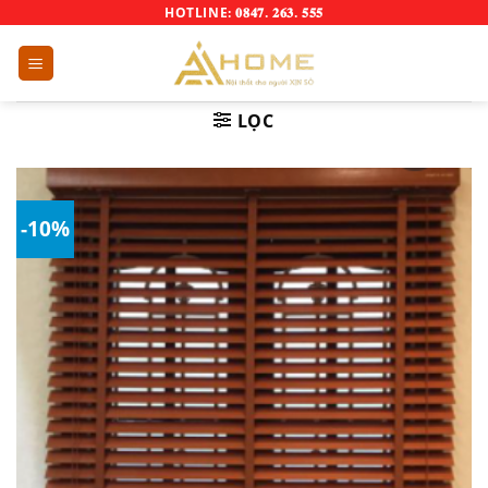
Skip
HOTLINE: 𝟎𝟖𝟒𝟕. 𝟐𝟔𝟑. 𝟓𝟓𝟓
to
content
LỌC
-10%