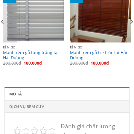
RÈM GỖ
RÈM GỖ
Mành rèm gỗ tùng trắng tại
Mành rèm gỗ tre trúc tại Hải
Hải Dương
Dương
200.000
₫
180.000
₫
200.000
₫
180.000
₫
MÔ TẢ
DỊCH VỤ RÈM CỬA
Đánh giá chất lượng