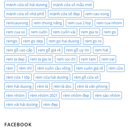
mành cửa sổ hải dương
mành cửa sổ mẫu mới
mành cửa sổ nhà phố
mành cửa sổ đẹp
rem cau vong
remcauvong
rem chong nắng
rem cua 2 lop
rem cua nhom
rem cua so
rem cuốn
rem cuốn vải
rem gia re
rem go
remgo
rem go dep
rem go hai duong
rem go re
rem gỗ cao cấp
rem gỗ giá rẻ
rem gỗ uy tin
rem hat
rem la dep
rem la gia re
rem soi chi
rem tam
rem vai
rèm
rèm chỉ
rèm cuốn cầu vồng
rèm cuốn giá rẻ
rèm cửa
rèm cửa 1 lớp
rèm cửa hải dương
rèm gỗ cửa sổ
rèm hải duong
rèm lá
rèm lá dọc
rèm lá văn phòng
rèm nhôm
rèm nhôm 2021
rèm nhôm đẹp
rèm sáo nhôm
rèm vải hải dương
rèm đẹp
FACEBOOK