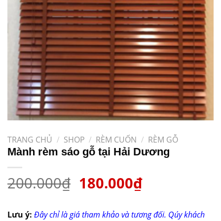
TRANG CHỦ
/
SHOP
/
RÈM CUỐN
/
RÈM GỖ
Mành rèm sáo gỗ tại Hải Dương
200.000
₫
180.000
₫
Lưu ý:
Đây chỉ là giá tham khảo và tương đối. Qúy khách