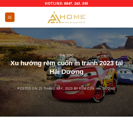
Skip
HOTLINE: 𝟎𝟖𝟒𝟕. 𝟐𝟔𝟑. 𝟓𝟓𝟓
to
content
TIN TỨC
Xu hướng rèm cuốn in tranh 2023 tại
Hải Dương
POSTED ON
25 THÁNG BẢY, 2023
BY
RÈM CỬA HẢI DƯƠNG