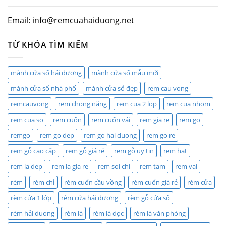
Email: info@remcuahaiduong.net
TỪ KHÓA TÌM KIẾM
mành cửa sổ hải dương
mành cửa sổ mẫu mới
mành cửa sổ nhà phố
mành cửa sổ đẹp
rem cau vong
remcauvong
rem chong nắng
rem cua 2 lop
rem cua nhom
rem cua so
rem cuốn
rem cuốn vải
rem gia re
rem go
remgo
rem go dep
rem go hai duong
rem go re
rem gỗ cao cấp
rem gỗ giá rẻ
rem gỗ uy tin
rem hat
rem la dep
rem la gia re
rem soi chi
rem tam
rem vai
rèm
rèm chỉ
rèm cuốn cầu vồng
rèm cuốn giá rẻ
rèm cửa
rèm cửa 1 lớp
rèm cửa hải dương
rèm gỗ cửa sổ
rèm hải duong
rèm lá
rèm lá dọc
rèm lá văn phòng