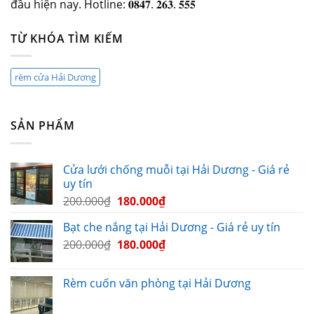
đầu hiện nay. Hotline: 𝟎𝟖𝟒𝟕. 𝟐𝟔𝟑. 𝟓𝟓𝟓
TỪ KHÓA TÌM KIẾM
rèm cửa Hải Dương
SẢN PHẨM
Cửa lưới chống muỗi tại Hải Dương - Giá rẻ
uy tín
200.000
₫
180.000
₫
Bạt che nắng tại Hải Dương - Giá rẻ uy tín
200.000
₫
180.000
₫
Rèm cuốn văn phòng tại Hải Dương